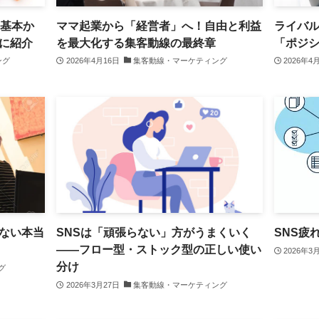
！基本か
ママ起業から「経営者」へ！自由と利益
ライバ
に紹介
を最大化する集客動線の最終章
「ポジ
ング
2026年4月16日
集客動線・マーケティング
2026年4
ない本当
SNSは「頑張らない」方がうまくいく
SNS疲
——フロー型・ストック型の正しい使い
2026年3
分け
グ
2026年3月27日
集客動線・マーケティング