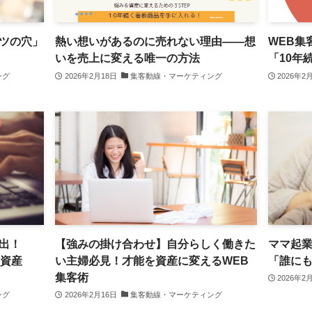
ツの穴」
熱い想いがあるのに売れない理由——想
WEB集
いを売上に変える唯一の方法
「10年
ング
2026年2月18日
集客動線・マーケティング
2026年2
出！
【強みの掛け合わせ】自分らしく働きた
ママ起
「資産
い主婦必見！才能を資産に変えるWEB
「誰に
集客術
2026年2
ング
2026年2月16日
集客動線・マーケティング