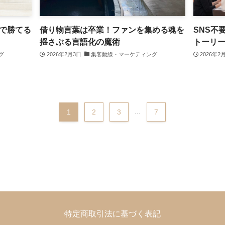
で勝てる
借り物言葉は卒業！ファンを集める魂を
SNS不
揺さぶる言語化の魔術
トーリ
グ
2026年2月3日
集客動線・マーケティング
2026年2
1
2
3
...
7
特定商取引法に基づく表記