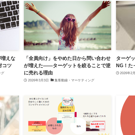
が増えな
「全員向け」をやめた日から問い合わせ
ターゲ
対コツ
が増えた——ターゲットを絞ることで逆
NG！た
に売れる理由
ング
2026年2
2026年3月3日
集客動線・マーケティング