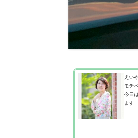
えい
モチ
今日
ます