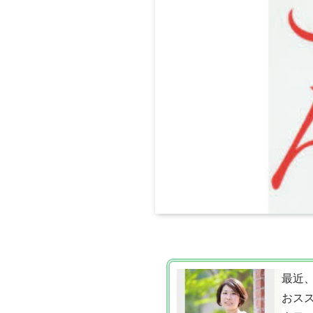
最近
おス