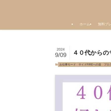
ホーム
無料プ
2024
４０代からの
9/09
お仕事モード
サイドFIREへの道
ブロ