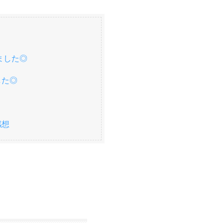
ました◎
した◎
感想