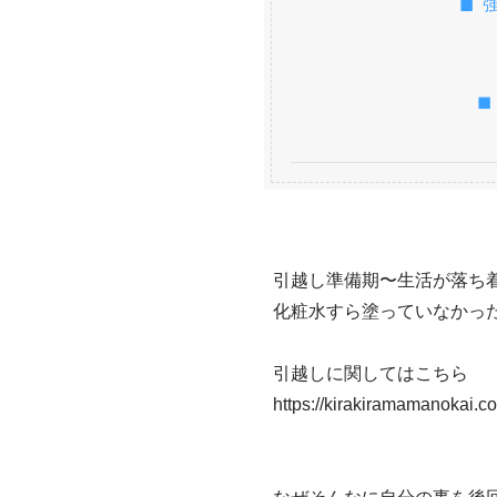
◼︎
◼
引越し準備期〜生活が落ち着
化粧水すら塗っていなかった
引越しに関してはこちら

https://kirakiramamanokai.c