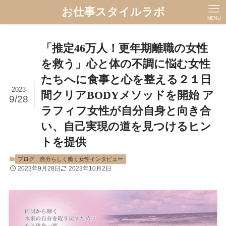
お仕事スタイルラボ
MENU
「推定46万人！更年期離職の女性
を救う」心と体の不調に悩む女性
たちへに食事と心を整える２１日
2023
間クリアBODYメソッドを開始 ア
9/28
ラフィフ女性が自分自身と向き合
い、自己実現の道を見つけるヒン
トを提供
ブログ
自分らしく働く女性インタビュー
2023年9月28日
2023年10月2日