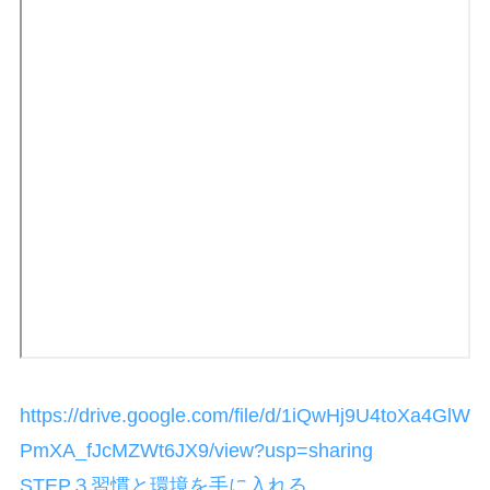
https://drive.google.com/file/d/1iQwHj9U4toXa4GlW
PmXA_fJcMZWt6JX9/view?usp=sharing
STEP３習慣と環境を手に入れる