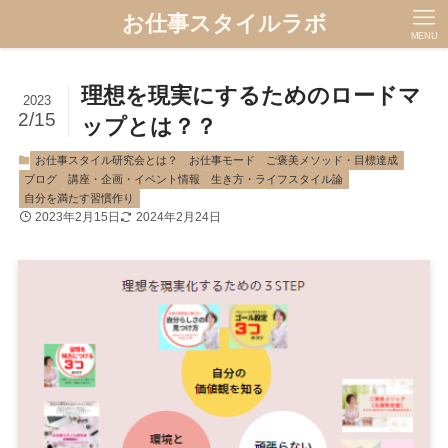
お仕事スタイルラボ
MENU
理想を現実にするためのロードマ
2023
2/15
ップとは？？
お仕事スタイル研究会とは？
お仕事モード
ご褒美メソッド・目標達成
ブログ
講座・企画・イベント情報
生き方・ライフスタイル論
自分を満たす習慣作り
2023年2月15日
2024年2月24日