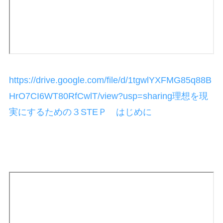
https://drive.google.com/file/d/1tgwlYXFMG85q88B
HrO7CI6WT80RfCwlT/view?usp=sharing
理想を現
実にするための３STEＰ はじめに