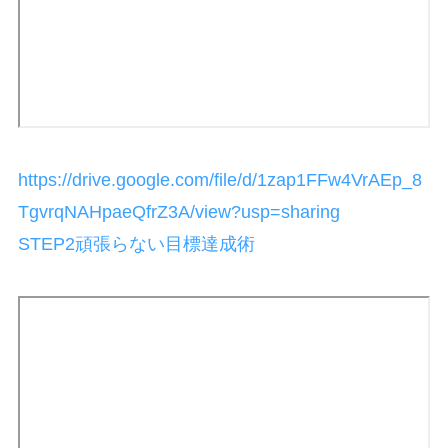
https://drive.google.com/file/d/1zap1FFw4VrAEp_8
TgvrqNAHpaeQfrZ3A/view?usp=sharing
STEP2頑張らない目標達成術