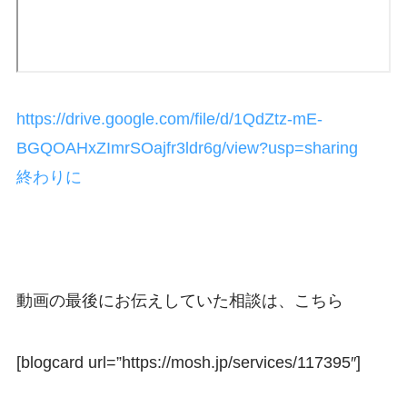
https://drive.google.com/file/d/1QdZtz-mE-
BGQOAHxZImrSOajfr3ldr6g/view?usp=sharing
終わりに
動画の最後にお伝えしていた相談は、こちら
[blogcard url=”https://mosh.jp/services/117395″]