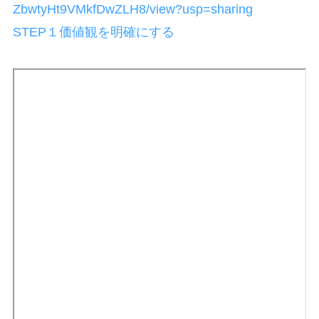
ZbwtyHt9VMkfDwZLH8/view?usp=sharing
STEP１価値観を明確にする