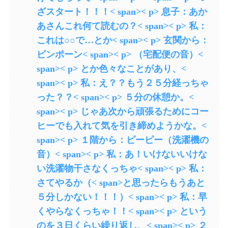
ざスタート！！！< span>< p> 息子：あか
あさんこれ何て読むの？< span>< p> 私：
これは○○で…とか< span>< p> 玄関から：
ピンポーン< span>< p> （宅配便の音）<
span>< p> とか色々なことがあり、<
span>< p> 私：え？？もう２５分経っちゃ
った？？< span>< p> ５分の休憩か。<
span>< p> じゃあ次から頑張るためにコー
ヒーでも入れて気を引き締めようかな。<
span>< p> １階から：ピーピー（洗濯機の
音）< span>< p> 私：あ！いけないいけな
い洗濯物干さなくっちゃ< span>< p> 私：
さてやるか（< span>と思ったらもうあと
５分しかない！！！）< span>< p> 私：早
くやらなくっちゃ！！< span>< p> という
のを３日くらい繰り返し、< span>< p> ２