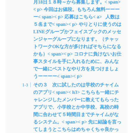
月18日１８時～から募集します。< span>
< p> 今回はお値段。もちろん無料ーーー
ー< span>< p> 応募はこちら< a> 人数は
５名まで< span>< p> やりとりに使うのは
LINEグループかフェイスブックのメッセ
ンジャーグループになります。（チャッ
トワークOKな方が多ければそちらになる
かも）< span>< p> コロナに負けないお仕
事スタイルを手に入れるために、みんな
で一緒にベストなやり方を見つけましょ
うーーーー< span>< p>
その３ 次に試したのは学校のチャイム
のアプリ< span>< h3> こちらも一緒にチ
ャレンジしたメンバーに教えてもらった
アプリで、小学校とか中学校、高校の時
間に合わせて５時間目までチャイムがな
るシステム。< span>< p> 先に結論を言っ
てしまうとこちらはめちゃくちゃ良かっ