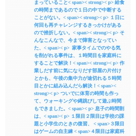
まっていること< span>< strong>< p> 給食
の時間まであるので１日の中で中断する
ことがない。< span>< strong>< p> １日に
何回も再チャレンジするきっかけがある
ので挫折しない。< span>< strong>< p> そ
んなこんなで、今まで障害となってい
た、< span>< p> 家事タイムでのやる気
を削がれる事件は、１時間目を家庭科に
することで解決！< span>< strong>< p> 作
業しだす前に気になりだす部屋の片付け
とかも、午後の集中力が途切れる５時間
目とかに組み込んだら解決！< span><
strong>< p> ついでに体育の時間も作っ
て、ウォーキングや縄跳びして遊ぶ時間
もできました。< span>< p> 息子の時間割
は、< span>< p> １限目２限目は学校の課
題と小学生のときの復習、 < span>３限目
はゲームの自主練 < span>４限目は家庭科