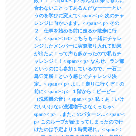
敗！！！< span>< p> みんな出来てるのに
合わないことってあるんだなーーーとい
うのを学びに変えて< span>< p> 次のチャ
レンジに向かいます。< span>< p> その
２ 仕事を始める前に走るか散歩に行
く。< span>< h3> こちらも一緒にチャレ
ンジしたメンバーに実際取り入れて効果
が出たよ！って声も多かったので私もチ
ャレンジ！！< span>< p> なんせ、ラン部
というのにも参加しているので、一石二
鳥♡楽勝！という感じでチャレンジ決
定。< span>< p> よし！走りに行くぞ！の
前に< span>< p> １階から：ピーピー
（洗濯機の音）< span>< p> 私：あ！いけ
ないいけない洗濯物干さなくっちゃ<
span>< p> →またこのパターン…< span><
p> このループが始まってしまったので行
けたのは予定より１時間遅れ。< span><