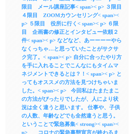
限目 メール講座記事< span>< p> ３限目
４限目 ZOOMカウンセリング< span><
p> ５限目 役所に行く< span>< p> ６限
目 企画書の修正とインタビュー依頼２
件< span>< p> などなど、あーーーーやら
なくっちゃ…と思っていたことがサクサ
ク完了。< span>< p> 自分に合ったやり方
を手に入れることでこんなにもタイムマ
ネジメントできるとは？！< span>< p> と
ってもオススメの方法を見つけちゃいま
した。< span>< p> 今回私はたまたまこ
の方法がぴったりでしたが、人により状
況は全く違うと思います。 仕事や、子供
の人数、年齢などでも全然違うと思う。
ということで緊急募集< strong>< span><
p> コロナの緊急事態宣言が終わるま