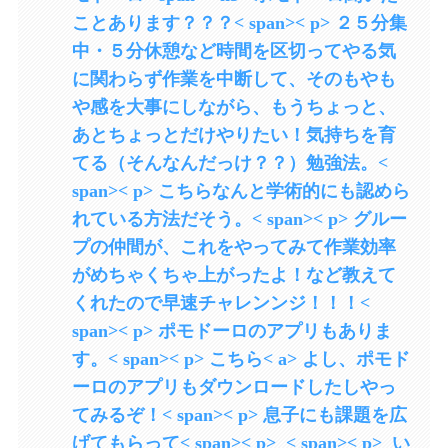
ことあります？？？< span>< p> ２５分集
中・５分休憩など時間を区切ってやる気
に関わらず作業を中断して、そのもやも
や感を大事にしながら、もうちょっと、
あとちょっとだけやりたい！気持ちを育
てる（そんなんだっけ？？）勉強法。<
span>< p> こちらなんと学術的にも認めら
れている方法だそう。< span>< p> グルー
プの仲間が、これをやってみて作業効率
がめちゃくちゃ上がったよ！など教えて
くれたので早速チャレンンジ！！！<
span>< p> ポモドーロのアプリもありま
す。< span>< p> こちら< a> よし、ポモド
ーロのアプリもダウンロードしたしやっ
てみるぞ！< span>< p> 息子にも課題を広
げてもらって< span>< p> < span>< p> い