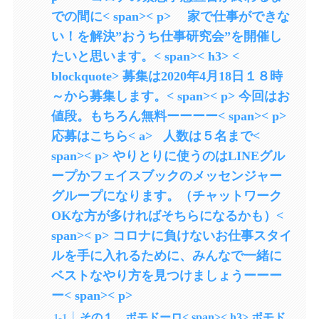
での間に< span>< p> 家で仕事ができな
い！を解決”おうち仕事研究会”を開催し
たいと思います。< span>< h3> <
blockquote> 募集は2020年4月18日１８時
～から募集します。< span>< p> 今回はお
値段。もちろん無料ーーーー< span>< p>
応募はこちら< a> 人数は５名まで<
span>< p> やりとりに使うのはLINEグル
ープかフェイスブックのメッセンジャー
グループになります。（チャットワーク
OKな方が多ければそちらになるかも）<
span>< p> コロナに負けないお仕事スタイ
ルを手に入れるために、みんなで一緒に
ベストなやり方を見つけましょうーーー
ー< span>< p>
その１、ポモドーロ< span>< h3> ポモド