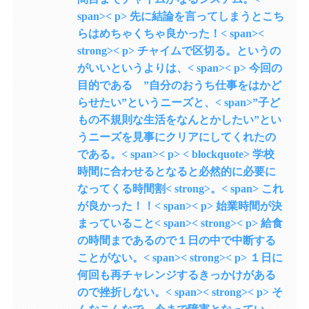
span>< p> 先に結論を言ってしまうとこち
らはめちゃくちゃ良かった！< span><
strong>< p> チャイムで区切る。というの
がいいというよりは、< span>< p> 今回の
目的である ”自分のおうち仕事をはかど
らせたい”というニーズと、< span>”子ど
もの不規則な生活をなんとかしたい”とい
うニーズを見事にクリアにしてくれたの
である。< span>< p> < blockquote> 学校
時間に合わせるとなると必然的に必要に
なってくる時間割< strong>。< span> これ
が良かった！！< span>< p> 始業時間が決
まっていること< span>< strong>< p> 給食
の時間まであるので１日の中で中断する
ことがない。< span>< strong>< p> １日に
何回も再チャレンジするきっかけがある
ので挫折しない。< span>< strong>< p> そ