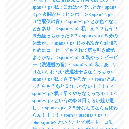
span>< p> 私：これは○○で…とか< span>
< p> 玄関から：ピンポーン< span>< p>
（宅配便の音）< span>< p> とか色々なこ
とがあり、< span>< p> 私：え？？もう２
５分経っちゃった？？< span>< p> ５分の
休憩か。< span>< p> じゃあ次から頑張る
ためにコーヒーでも入れて気を引き締め
ようかな。< span>< p> １階から：ピーピ
ー（洗濯機の音）< span>< p> 私：あ！い
けないいけない洗濯物干さなくっちゃ<
span>< p> 私：さてやるか（< span>と思
ったらもうあと５分しかない！！！）<
span>< p> 私：早くやらなくっちゃ！！<
span>< p> というのを３日くらい繰り返
し、< span>< p> ２５分なんてなんも終わ
らん！！！！< span>< strong>< p> <
blockquote> ということでポモドーロ失