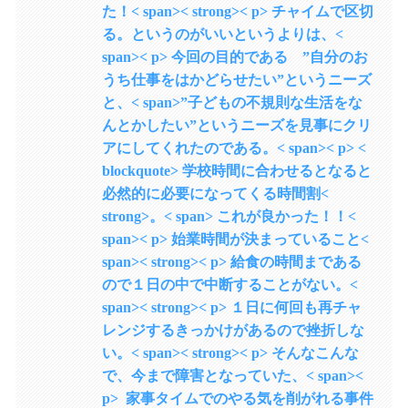
た！< span>< strong>< p> チャイムで区切
る。というのがいいというよりは、<
span>< p> 今回の目的である ”自分のお
うち仕事をはかどらせたい”というニーズ
と、< span>”子どもの不規則な生活をな
んとかしたい”というニーズを見事にクリ
アにしてくれたのである。< span>< p> <
blockquote> 学校時間に合わせるとなると
必然的に必要になってくる時間割<
strong>。< span> これが良かった！！<
span>< p> 始業時間が決まっていること<
span>< strong>< p> 給食の時間まである
ので１日の中で中断することがない。<
span>< strong>< p> １日に何回も再チャ
レンジするきっかけがあるので挫折しな
い。< span>< strong>< p> そんなこんな
で、今まで障害となっていた、< span><
p> 家事タイムでのやる気を削がれる事件