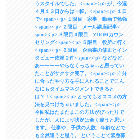
うスタイルでした。< span>< p> が、今週
４月１３日からは一転。< span>< p> １日
で< span>< p> １限目 家事 動画で勉強
< span>< p> ２限目 メール講座記事<
span>< p> ３限目４限目 ZOOMカウン
セリング< span>< p> ５限目 役所に行く
< span>< p> ６限目 企画書の修正とイン
タビュー依頼２件< span>< p> などなど、
あーーーーやらなくっちゃ…と思ってい
たことがサクサク完了。< span>< p> 自分
に合ったやり方を手に入れることでこん
なにもタイムマネジメントできると
は？！< span>< p> とってもオススメの方
法を見つけちゃいました。< span>< p>
今回私はたまたまこの方法がぴったりで
したが、人により状況は全く違うと思い
ます。 仕事や、子供の人数、年齢などで
も全然違うと思う。 ということで緊急募