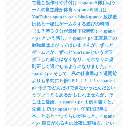
で昼ご飯作りや片付け < span>５限目はゲ
ームの自主練か体育 < span>６限目は
YouTube< span>< p> < blockquote> 放課後
は私と一緒にゲームをする遊びの時間
（１７時３０分が最終下校時刻）< span>
< p> という感じ。< span>< p> 正直息子の
勉強量は上がってはいませんが、ずっと
ゲームとか、ずっとYouTubeというダラ
ダラした感じはなくなり、それなりに規
則正しく過ごせるようになりました。<
span>< p> そして、私の仕事量は１週間前
よりも単純に５倍UP！！！！！< span><
p> 今までどんだけできなかったんだとい
うツッコミもあるかもしれませんが、そ
こはご愛嬌。< span>< p> １例を書くと、
先週までは< span>< p> 午前は記事１
本。とあと一つくらいがやっと。< span>
< p> 期日があるものは夜に頑張る。とい