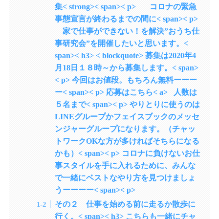
集< strong>< span>< p> コロナの緊急
事態宣言が終わるまでの間に< span>< p>
家で仕事ができない！を解決”おうち仕
事研究会”を開催したいと思います。<
span>< h3> < blockquote> 募集は2020年4
月18日１８時～から募集します。< span>
< p> 今回はお値段。もちろん無料ーーー
ー< span>< p> 応募はこちら< a> 人数は
５名まで< span>< p> やりとりに使うのは
LINEグループかフェイスブックのメッセ
ンジャーグループになります。（チャッ
トワークOKな方が多ければそちらになる
かも）< span>< p> コロナに負けないお仕
事スタイルを手に入れるために、みんな
で一緒にベストなやり方を見つけましょ
うーーーー< span>< p>
その２ 仕事を始める前に走るか散歩に
行く。< span>< h3> こちらも一緒にチャ