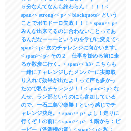
５分なんてなんも終わらん！！！！<
span>< strong>< p> < blockquote> という
ことでポモドーロ失敗！！！< span>< p>
みんな出来てるのに合わないことってあ
るんだなーーーというのを学びに変えて<
span>< p> 次のチャレンジに向かいます。
< span>< p> その２ 仕事を始める前に走
るか散歩に行く。< span>< h3> こちらも
一緒にチャレンジしたメンバーに実際取
り入れて効果が出たよ！って声も多かっ
たので私もチャレンジ！！< span>< p> な
んせ、ラン部というのにも参加している
ので、一石二鳥♡楽勝！という感じでチ
ャレンジ決定。< span>< p> よし！走りに
行くぞ！の前に< span>< p> １階から：ピ
ーピー（洗濯機の音）< span>< p> 私：