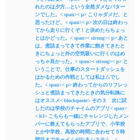
れたのは夕方…という全然ダメなパター
ンでした。< span>< p> こりゃダメだ、と
思ったけど、< span>< p> 次の日は終わっ
てから走りに行くぞ！と決めたらちょっ
とはかどった。< span>< strong>< p> あと
は、煮詰まってきて作業に飽きてきたと
きにちょっと外の空気吸いに行くのはめ
っちゃ良かった。< span>< strong>< p> と
いうことで、仕事のスタートダッシュを
はかるための作戦としては私は△でし
た。< span>< p> 終わってからのリフレッ
シュと煮詰まってきたときの気分転換に
はオススメ< blockquote> その３ 次に試
したのは学校のチャイムのアプリ< span>
< h3> こちらも一緒にチャレンジしたメン
バーに教えてもらったアプリで、小学校
とか中学校、高校の時間に合わせて５時
間目までチャイムがなるシステム。<