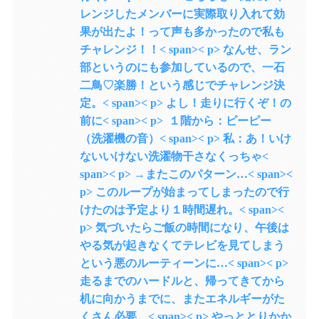
レンジしたメンバーに実際取り入れて効
果が出たよ！って声も多かったので私も
チャレンジ！！< span>< p> なんせ、ラン
部というのにも参加しているので、一石
二鳥♡楽勝！という感じでチャレンジ決
定。< span>< p> よし！走りに行くぞ！の
前に< span>< p> １階から：ピーピー
（洗濯機の音）< span>< p> 私：あ！いけ
ないいけない洗濯物干さなくっちゃ<
span>< p> →またこのパターン…< span><
p> このループが始まってしまったので行
けたのは予定より１時間遅れ。< span><
p> 気づいたらご飯の時間になり、午後は
やる気が起きなくてテレビを見てしまう
という悪のルーティーンに…< span>< p>
走るまでのハードルと、帰ってきてから
机に向かうまでに、またエネルギーがた
くさん必要。< span>< p> やっととりかか