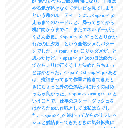
p> 気づいたらご飯の時間になり、午後は
やる気が起きなくてテレビを見てしまう
という悪のルーティーンに…< span>< p>
走るまでのハードルと、帰ってきてから
机に向かうまでに、またエネルギーがた
くさん必要。< span>< p> やっととりかか
れたのは夕方…という全然ダメなパター
ンでした。< span>< p> こりゃダメだ、と
思ったけど、< span>< p> 次の日は終わっ
てから走りに行くぞ！と決めたらちょっ
とはかどった。< span>< strong>< p> あと
は、煮詰まってきて作業に飽きてきたと
きにちょっと外の空気吸いに行くのはめ
っちゃ良かった。< span>< strong>< p> と
いうことで、仕事のスタートダッシュを
はかるための作戦としては私は△でし
た。< span>< p> 終わってからのリフレッ
シュと煮詰まってきたときの気分転換に