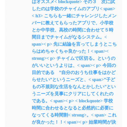
はオススメ< blockquote> その３ 次に試
したのは学校のチャイムのアプリ< span>
< h3> こちらも一緒にチャレンジしたメン
バーに教えてもらったアプリで、小学校
とか中学校、高校の時間に合わせて５時
間目までチャイムがなるシステム。<
span>< p> 先に結論を言ってしまうとこち
らはめちゃくちゃ良かった！< span><
strong>< p> チャイムで区切る。というの
がいいというよりは、< span>< p> 今回の
目的である ”自分のおうち仕事をはかど
らせたい”というニーズと、< span>”子ど
もの不規則な生活をなんとかしたい”とい
うニーズを見事にクリアにしてくれたの
である。< span>< p> < blockquote> 学校
時間に合わせるとなると必然的に必要に
なってくる時間割< strong>。< span> これ
が良かった！！< span>< p> 始業時間が決