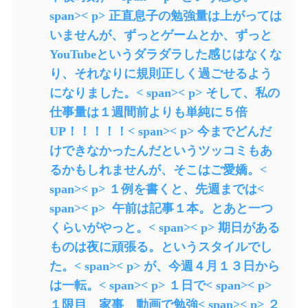
span>< p> 正直息子の勉強量は上がっては
いませんが、ずっとゲームとか、ずっと
YouTubeというダラダラした感じはなくな
り、それなりに規則正しく過ごせるよう
になりました。< span>< p> そして、私の
仕事量は１週間前よりも単純に５倍
UP！！！！！< span>< p> 今までどんだ
けできなかったんだというツッコミもあ
るかもしれませんが、そこはご愛嬌。<
span>< p> １例を書くと、先週までは<
span>< p> 午前は記事１本。とあと一つ
くらいがやっと。< span>< p> 期日がある
ものは夜に頑張る。というスタイルでし
た。< span>< p> が、今週４月１３日から
は一転。< span>< p> １日で< span>< p>
１限目 家事 動画で勉強< span>< p> ２