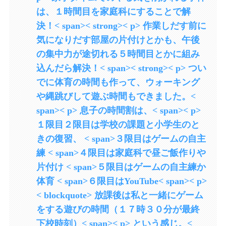
は、１時間目を家庭科にすることで解
決！< span>< strong>< p> 作業しだす前に
気になりだす部屋の片付けとかも、午後
の集中力が途切れる５時間目とかに組み
込んだら解決！< span>< strong>< p> つい
でに体育の時間も作って、ウォーキング
や縄跳びして遊ぶ時間もできました。<
span>< p> 息子の時間割は、< span>< p>
１限目２限目は学校の課題と小学生のと
きの復習、 < span>３限目はゲームの自主
練 < span>４限目は家庭科で昼ご飯作りや
片付け < span>５限目はゲームの自主練か
体育 < span>６限目はYouTube< span>< p>
< blockquote> 放課後は私と一緒にゲーム
をする遊びの時間（１７時３０分が最終
下校時刻）< span>< p> という感じ。<