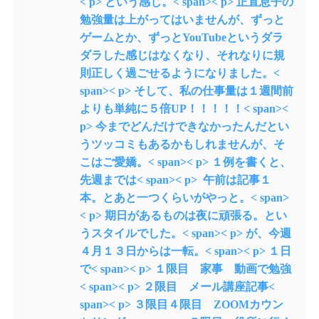
< p> という感じ。< span>< p> 正直息子の
勉強量は上がってはいませんが、ずっと
ゲームとか、ずっとYouTubeというダラ
ダラした感じはなくなり、それなりに規
則正しく過ごせるようになりました。<
span>< p> そして、私の仕事量は１週間前
よりも単純に５倍UP！！！！！< span><
p> 今までどんだけできなかったんだとい
うツッコミもあるかもしれませんが、そ
こはご愛嬌。< span>< p> １例を書くと、
先週までは< span>< p> 午前は記事１
本。とあと一つくらいがやっと。< span>
< p> 期日があるものは夜に頑張る。とい
うスタイルでした。< span>< p> が、今週
４月１３日からは一転。< span>< p> １日
で< span>< p> １限目 家事 動画で勉強
< span>< p> ２限目 メール講座記事<
span>< p> ３限目４限目 ZOOMカウン