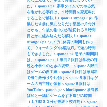
んなこんなで、今まで障害となってい
た、< span>< p> 家事タイムでのやる気
を削がれる事件は、１時間目を家庭科に
することで解決！< span>< strong>< p> 作
業しだす前に気になりだす部屋の片付け
とかも、午後の集中力が途切れる５時間
目とかに組み込んだら解決！< span><
strong>< p> ついでに体育の時間も作っ
て、ウォーキングや縄跳びして遊ぶ時間
もできました。< span>< p> 息子の時間割
は、< span>< p> １限目２限目は学校の課
題と小学生のときの復習、 < span>３限目
はゲームの自主練 < span>４限目は家庭科
で昼ご飯作りや片付け < span>５限目はゲ
ームの自主練か体育 < span>６限目は
YouTube< span>< p> < blockquote> 放課後
は私と一緒にゲームをする遊びの時間
（１７時３０分が最終下校時刻）< span>