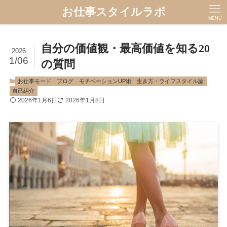
お仕事スタイルラボ
MENU
自分の価値観・最高価値を知る20
2026
1/06
の質問
お仕事モード
ブログ
モチベーションUP術
生き方・ライフスタイル論
自己紹介
2026年1月6日
2026年1月8日